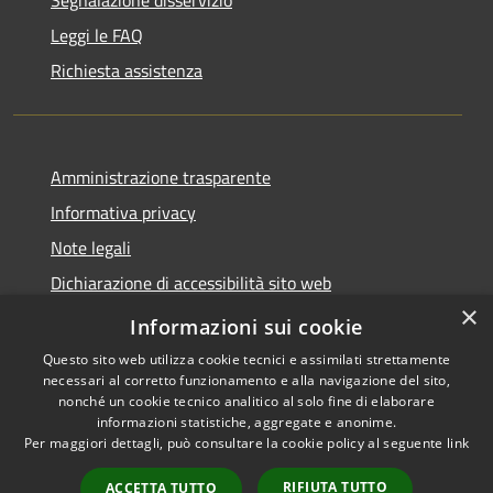
Leggi le FAQ
Richiesta assistenza
Amministrazione trasparente
Informativa privacy
Note legali
Dichiarazione di accessibilità sito web
×
WhistleblowingPA
Informazioni sui cookie
Questo sito web utilizza cookie tecnici e assimilati strettamente
necessari al corretto funzionamento e alla navigazione del sito,
nonché un cookie tecnico analitico al solo fine di elaborare
informazioni statistiche, aggregate e anonime.
RSS
Copyright © 2026 • Comune di
Per maggiori dettagli, può consultare la cookie policy al seguente
link
Accessibilità
Gaglianico • Powered by
Privacy
Municipium
Accesso
•
RIFIUTA TUTTO
ACCETTA TUTTO