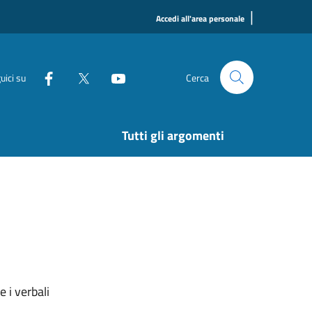
|
Accedi all'area personale
uici su
Cerca
Tutti gli argomenti
 i verbali