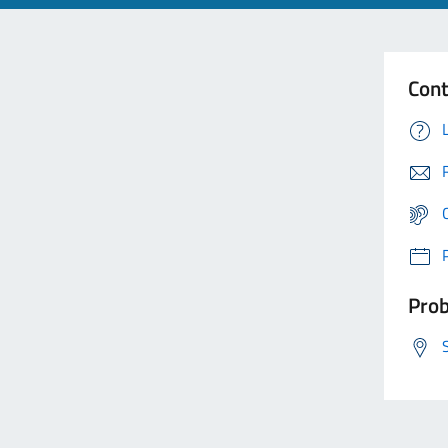
Cont
Prob