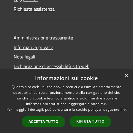
Richiesta assistenza
Amministrazione trasparente
Informativa privacy
Note legali
Dichiarazione di accessibilità sito web
×
WhistleblowingPA
Informazioni sui cookie
Questo sito web utilizza cookie tecnici e assimilati strettamente
necessari al corretto funzionamento e alla navigazione del sito,
nonché un cookie tecnico analitico al solo fine di elaborare
informazioni statistiche, aggregate e anonime.
RSS
Copyright © 2026 • Comune di
Per maggiori dettagli, può consultare la cookie policy al seguente
link
Accessibilità
Gaglianico • Powered by
Privacy
Municipium
Accesso
•
RIFIUTA TUTTO
ACCETTA TUTTO
Cookie
redazione