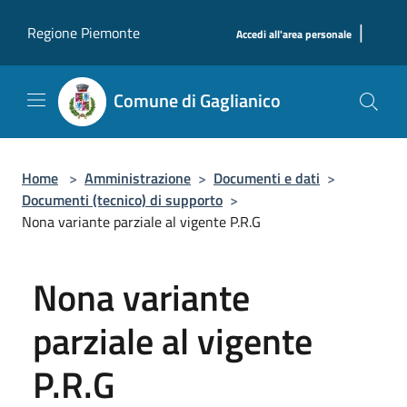
Salta al contenuto principale
|
Regione Piemonte
Accedi all'area personale
Comune di Gaglianico
Home
>
Amministrazione
>
Documenti e dati
>
Documenti (tecnico) di supporto
>
Nona variante parziale al vigente P.R.G
Nona variante
parziale al vigente
P.R.G