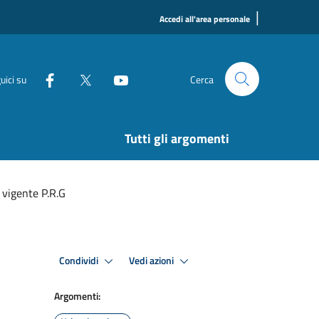
|
Accedi all'area personale
uici su
Cerca
Tutti gli argomenti
 vigente P.R.G
Condividi
Vedi azioni
Argomenti: