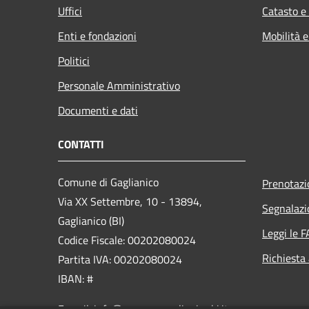
Uffici
Catasto e
Enti e fondazioni
Mobilità e
Politici
Personale Amministrativo
Documenti e dati
CONTATTI
Comune di Gaglianico
Prenotaz
Via XX Settembre, 10 - 13894,
Segnalazi
Gaglianico (BI)
Leggi le 
Codice Fiscale: 00202080024
Richiesta
Partita IVA: 00202080024
IBAN: #
E-mail: info@comune.gaglianico.bi.it