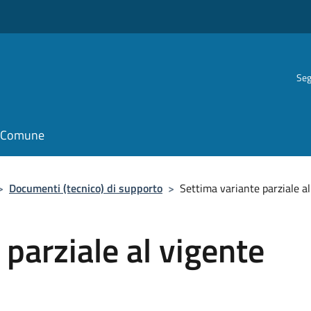
Seg
il Comune
>
Documenti (tecnico) di supporto
>
Settima variante parziale al
 parziale al vigente