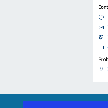
Cont
Prob