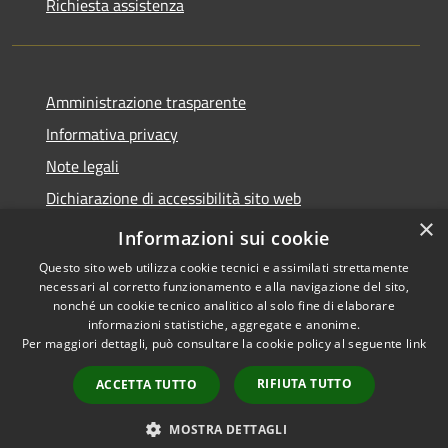
Richiesta assistenza
Amministrazione trasparente
Informativa privacy
Note legali
Dichiarazione di accessibilità sito web
×
WhistleblowingPA
Informazioni sui cookie
Questo sito web utilizza cookie tecnici e assimilati strettamente
necessari al corretto funzionamento e alla navigazione del sito,
nonché un cookie tecnico analitico al solo fine di elaborare
informazioni statistiche, aggregate e anonime.
RSS
Copyright © 2026 • Comune di
Per maggiori dettagli, può consultare la cookie policy al seguente
link
Accessibilità
Gaglianico • Powered by
Privacy
Municipium
Accesso
•
RIFIUTA TUTTO
ACCETTA TUTTO
Cookie
redazione
Mappa del sito
MOSTRA DETTAGLI