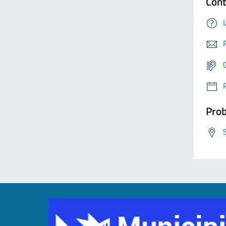
Cont
Prob