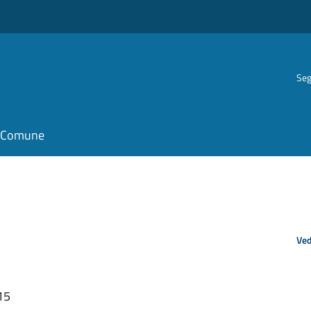
Seg
il Comune
Ved
15