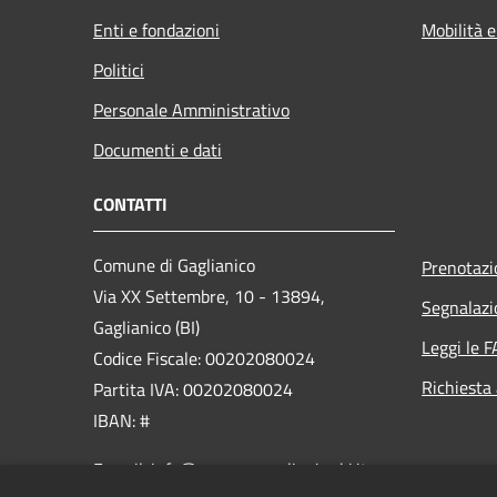
Enti e fondazioni
Mobilità e
Politici
Personale Amministrativo
Documenti e dati
CONTATTI
Comune di Gaglianico
Prenotaz
Via XX Settembre, 10 - 13894,
Segnalazi
Gaglianico (BI)
Leggi le 
Codice Fiscale: 00202080024
Richiesta
Partita IVA: 00202080024
IBAN: #
E-mail: info@comune.gaglianico.bi.it