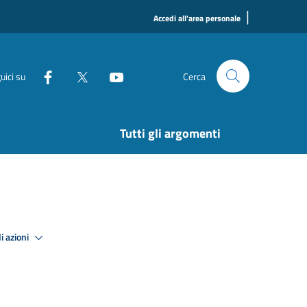
|
Accedi all'area personale
uici su
Cerca
Tutti gli argomenti
i azioni