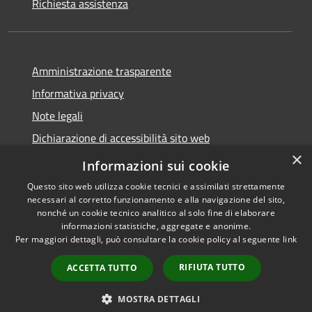
Richiesta assistenza
Amministrazione trasparente
Informativa privacy
Note legali
Dichiarazione di accessibilità sito web
×
WhistleblowingPA
Informazioni sui cookie
Questo sito web utilizza cookie tecnici e assimilati strettamente
necessari al corretto funzionamento e alla navigazione del sito,
nonché un cookie tecnico analitico al solo fine di elaborare
informazioni statistiche, aggregate e anonime.
RSS
Copyright © 2026 • Comune di
Per maggiori dettagli, può consultare la cookie policy al seguente
link
Accessibilità
Gaglianico • Powered by
Privacy
Municipium
Accesso
•
RIFIUTA TUTTO
ACCETTA TUTTO
Cookie
redazione
Mappa del sito
MOSTRA DETTAGLI