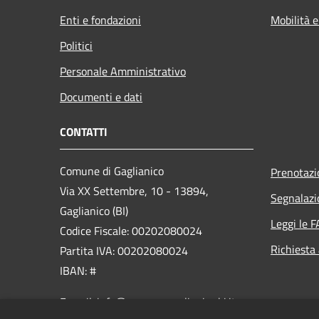
Enti e fondazioni
Mobilità e
Politici
Personale Amministrativo
Documenti e dati
CONTATTI
Comune di Gaglianico
Prenotaz
Via XX Settembre, 10 - 13894,
Segnalazi
Gaglianico (BI)
Leggi le 
Codice Fiscale: 00202080024
Richiesta
Partita IVA: 00202080024
IBAN: #
E-mail: info@comune.gaglianico.bi.it