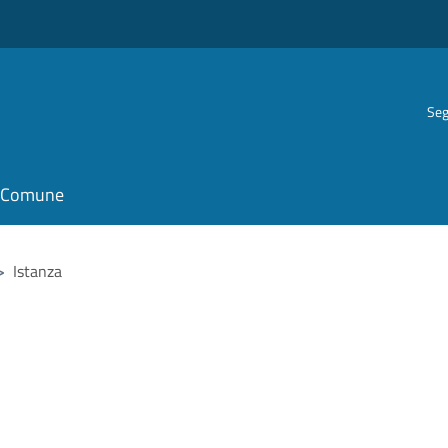
Seg
il Comune
>
Istanza