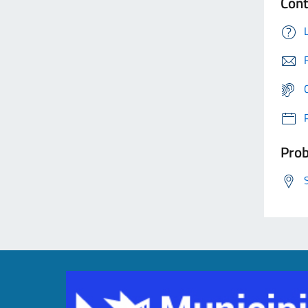
Cont
Prob