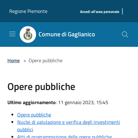
Salta al contenuto principale
|
Regione Piemonte
Accedi all'area personale
Comune di Gaglianico
Home
>
Opere pubbliche
Opere pubbliche
Ultimo aggiornamento
: 11 gennaio 2023, 15:45
Opere pubbliche
Nuclei di valutazione e verifica degli investimenti
pubblici
Atti di programmazione delle opere pubbliche