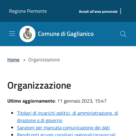
Salta al contenuto principale
|
Regione Piemonte
Accedi all'area personale
Comune di Gaglianico
Home
>
Organizzazione
Organizzazione
Ultimo aggiornamento
: 11 gennaio 2023, 15:47
Titolari di incarichi politici, di amministrazione, di
direzione o di governo
Sanzioni per mancata comunicazione dei dati
Rendiconti gruppi consiliari regionali/provinciali