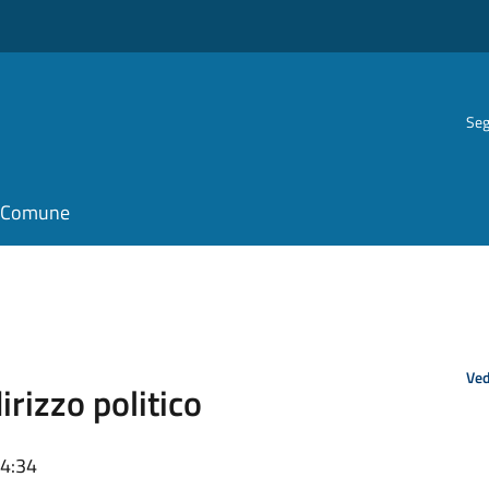
Seg
il Comune
Ved
rizzo politico
14:34