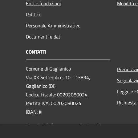
Enti e fondazioni
Mobilità e
Politici
Personale Amministrativo
Documenti e dati
CONTATTI
Comune di Gaglianico
Prenotaz
Via XX Settembre, 10 - 13894,
Segnalazi
Gaglianico (BI)
Leggi le 
Codice Fiscale: 00202080024
Richiesta
Partita IVA: 00202080024
IBAN: #
E-mail: info@comune.gaglianico.bi.it