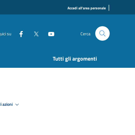
|
Accedi all'area personale
uici su
Cerca
Tutti gli argomenti
i azioni