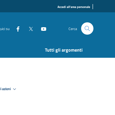
|
Accedi all'area personale
uici su
Cerca
Tutti gli argomenti
i azioni