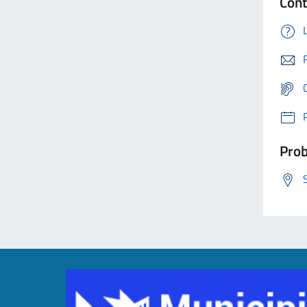
Cont
Prob