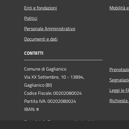
Enti e fondazioni
Mobilità e
Politici
Personale Amministrativo
Documenti e dati
CONTATTI
Comune di Gaglianico
Prenotaz
Via XX Settembre, 10 - 13894,
Segnalazi
Gaglianico (BI)
Leggi le 
Codice Fiscale: 00202080024
Richiesta
Partita IVA: 00202080024
IBAN: #
E-mail: info@comune.gaglianico.bi.it