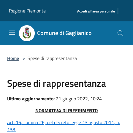
Salta al contenuto principale
|
Regione Piemonte
Accedi all'area personale
Comune di Gaglianico
Home
>
Spese di rappresentanza
Spese di rappresentanza
Ultimo aggiornamento
: 21 giugno 2022, 10:24
NORMATIVA DI RIFERIMENTO
Art. 16, comma 26, del decreto legge 13 agosto 2011, n.
138.