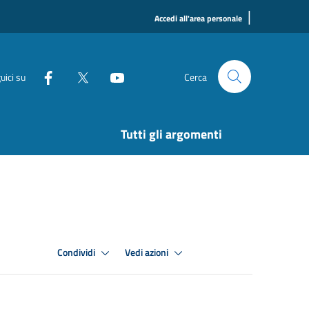
|
Accedi all'area personale
uici su
Cerca
Tutti gli argomenti
Condividi
Vedi azioni