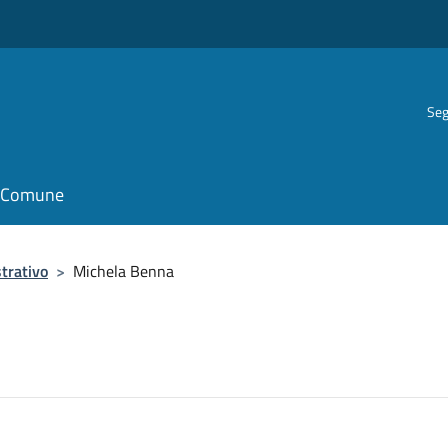
Seg
il Comune
trativo
>
Michela Benna