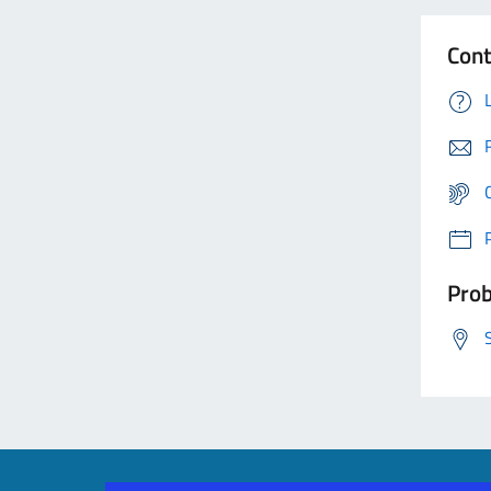
Cont
Prob