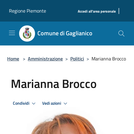
Salta al contenuto principale
|
Regione Piemonte
Accedi all'area personale
Comune di Gaglianico
Home
>
Amministrazione
>
Politici
>
Marianna Brocco
Marianna Brocco
Condividi
Vedi azioni