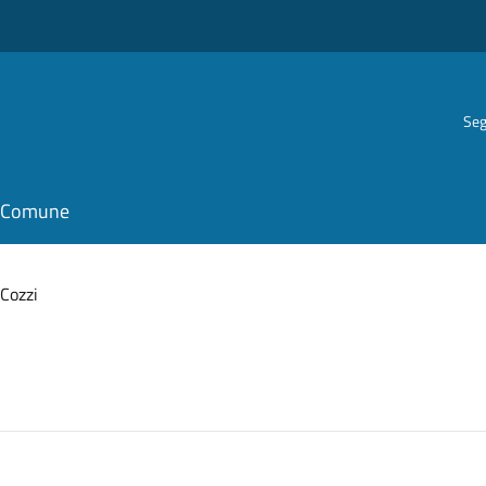
Seg
il Comune
Cozzi