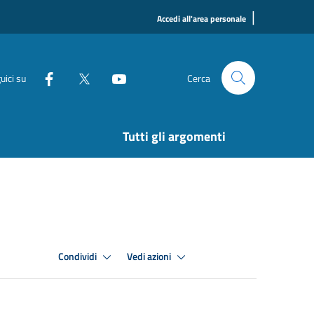
|
Accedi all'area personale
uici su
Cerca
Tutti gli argomenti
Condividi
Vedi azioni