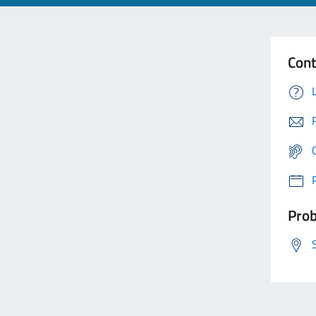
Cont
Prob