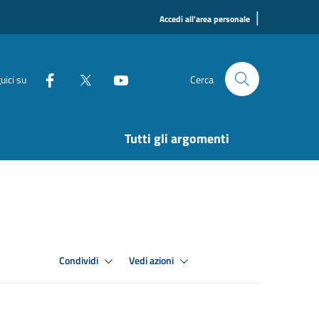
|
Accedi all'area personale
uici su
Cerca
Tutti gli argomenti
Condividi
Vedi azioni