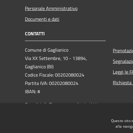
Personale Amministrativo
Documenti e dati
CONTATTI
Comune di Gaglianico
Prenotaz
Via XX Settembre, 10 - 13894,
Segnalazi
Gaglianico (BI)
Leggi le 
Codice Fiscale: 00202080024
Richiesta
Partita IVA: 00202080024
IBAN: #
E-mail: info@comune.gaglianico.bi.it
PEC:
gaglianico@pec.ptbiellese.it
Questo sito 
Centralino Unico: +39 015 2546400
alla navig