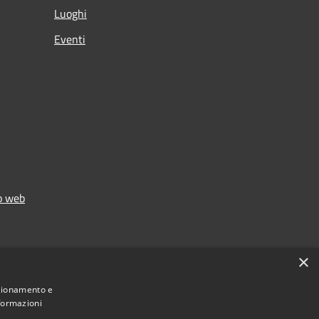
Luoghi
Eventi
to web
×
nzionamento e
nformazioni