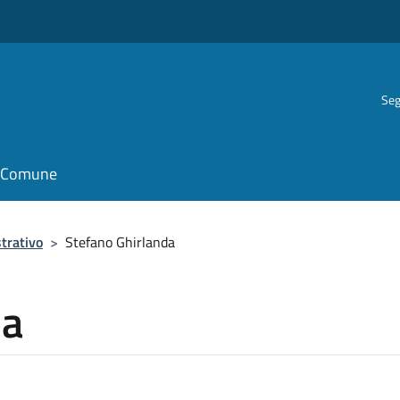
Seg
il Comune
trativo
>
Stefano Ghirlanda
da