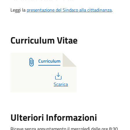
Leggi la
presentazione del Sindaco alla cittadinanza
.
Curriculum Vitae
Curriculum
PDF
Scarica
Ulteriori Informazioni
Riceve senza appuntamento il mercoledì dalle ore 8:30