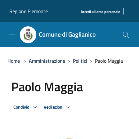
Salta al contenuto principale
|
Regione Piemonte
Accedi all'area personale
Comune di Gaglianico
Home
>
Amministrazione
>
Politici
>
Paolo Maggia
Paolo Maggia
Condividi
Vedi azioni