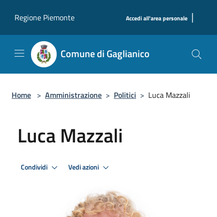
Salta al contenuto principale
|
Regione Piemonte
Accedi all'area personale
Comune di Gaglianico
Home
>
Amministrazione
>
Politici
>
Luca Mazzali
Luca Mazzali
Condividi
Vedi azioni