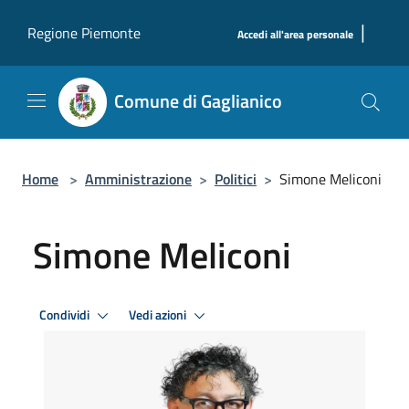
Salta al contenuto principale
|
Regione Piemonte
Accedi all'area personale
Comune di Gaglianico
Home
>
Amministrazione
>
Politici
>
Simone Meliconi
Simone Meliconi
Condividi
Vedi azioni