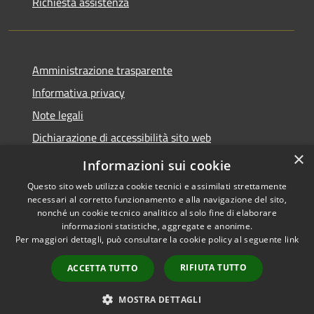
Richiesta assistenza
Amministrazione trasparente
Informativa privacy
Note legali
Dichiarazione di accessibilità sito web
×
WhistleblowingPA
Informazioni sui cookie
Questo sito web utilizza cookie tecnici e assimilati strettamente
necessari al corretto funzionamento e alla navigazione del sito,
nonché un cookie tecnico analitico al solo fine di elaborare
informazioni statistiche, aggregate e anonime.
RSS
Copyright © 2026 • Comune di
Per maggiori dettagli, può consultare la cookie policy al seguente
link
Accessibilità
Gaglianico • Powered by
Privacy
Municipium
Accesso
•
RIFIUTA TUTTO
ACCETTA TUTTO
Cookie
redazione
Mappa del sito
MOSTRA DETTAGLI