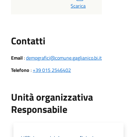
Scarica
Utili
Contatti
Email
:
demografici@comune.gaglianico.bi.it
Telefono
:
+39 015 2546402
Unità organizzativa
Responsabile