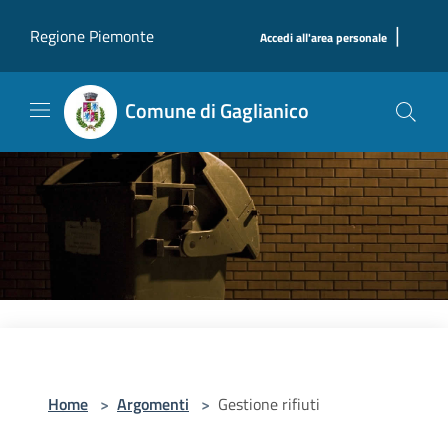
Salta al contenuto principale
|
Regione Piemonte
Accedi all'area personale
Comune di Gaglianico
Home
>
Argomenti
>
Gestione rifiuti