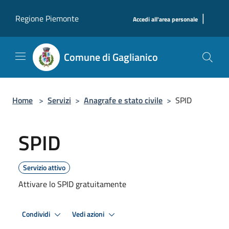
Salta al contenuto principale
|
Regione Piemonte
Accedi all'area personale
Comune di Gaglianico
Home
>
Servizi
>
Anagrafe e stato civile
>
SPID
SPID
Servizio attivo
Attivare lo SPID gratuitamente
Condividi
Vedi azioni