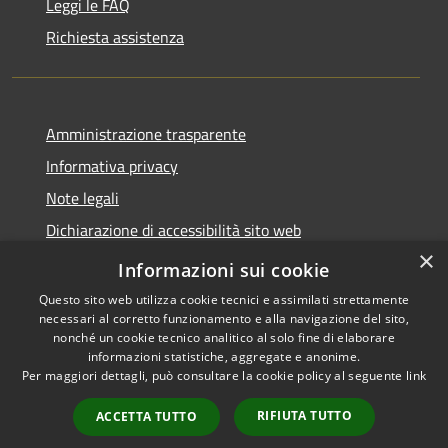
Leggi le FAQ
Richiesta assistenza
Amministrazione trasparente
Informativa privacy
Note legali
Dichiarazione di accessibilità sito web
×
WhistleblowingPA
Informazioni sui cookie
Questo sito web utilizza cookie tecnici e assimilati strettamente
necessari al corretto funzionamento e alla navigazione del sito,
nonché un cookie tecnico analitico al solo fine di elaborare
informazioni statistiche, aggregate e anonime.
RSS
Copyright © 2026 • Comune di
Per maggiori dettagli, può consultare la cookie policy al seguente
link
Accessibilità
Gaglianico • Powered by
Privacy
Municipium
Accesso
•
RIFIUTA TUTTO
ACCETTA TUTTO
Cookie
redazione