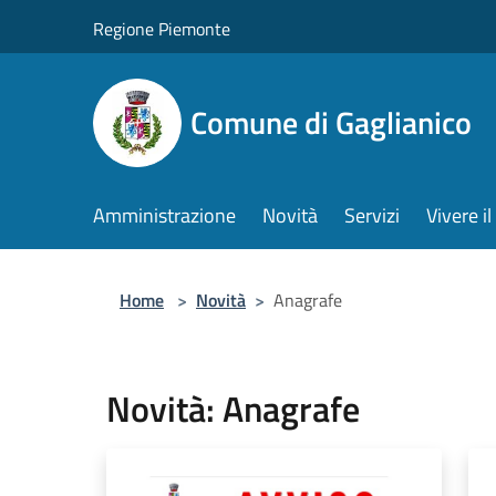
Salta al contenuto principale
Regione Piemonte
Comune di Gaglianico
Amministrazione
Novità
Servizi
Vivere 
Home
>
Novità
>
Anagrafe
Novità: Anagrafe