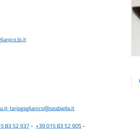
anico.bi.it
a.it; taripgaglianico@seabiella.it
5 83 52 937
-
+39 015 83 52 905
-