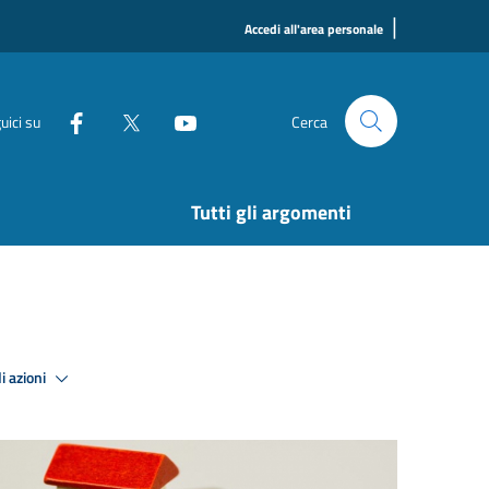
|
Accedi all'area personale
uici su
Cerca
Tutti gli argomenti
i azioni