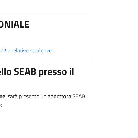
ONIALE
2 e relative scadenze
llo SEAB presso il
rne
, sarà presente un addetto/a SEAB
: