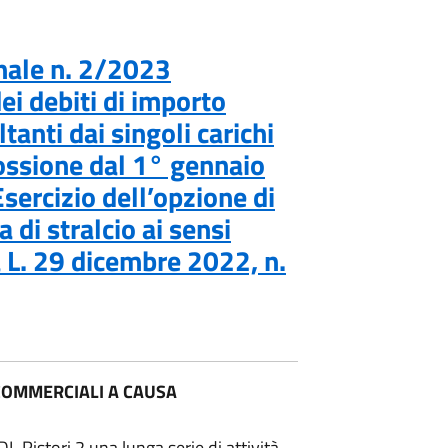
nale n. 2/2023
i debiti di importo
tanti dai singoli carichi
scossione dal 1° gennaio
ercizio dell’opzione di
 di stralcio ai sensi
a L. 29 dicembre 2022, n.
 COMMERCIALI A CAUSA
L Ristori 2 una lunga serie di attività