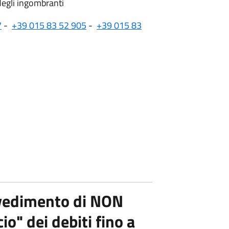
 degli ingombranti
7
-
+39 015 83 52 905
-
+39 015 83
vedimento di NON
io" dei debiti fino a