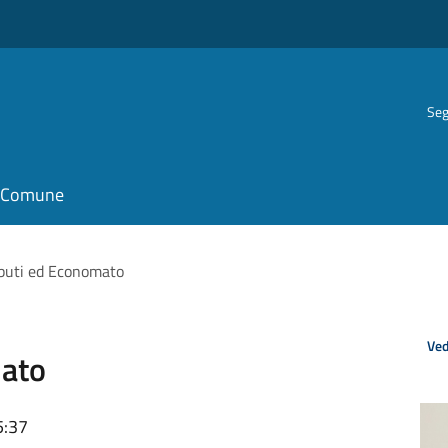
Seg
il Comune
ributi ed Economato
Ved
mato
5:37